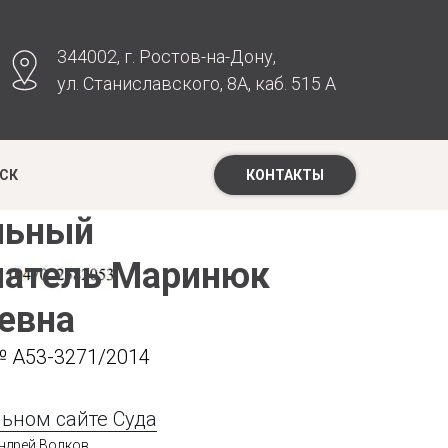
344002, г. Ростов-на-Дону,
ул. Станиславского, 8А, каб. 515 А
СК
КОНТАКТЫ
льный
матель Маринюк
евна
№ А53-3271/2014
ьном сайте Суда
ндрей Волков